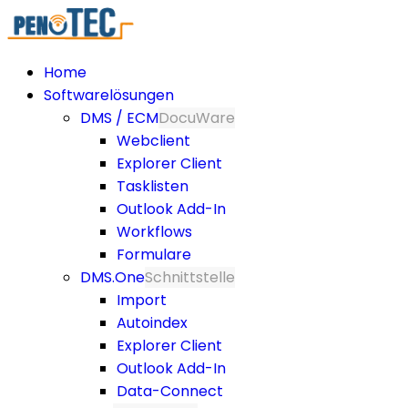
Home
Softwarelösungen
DMS / ECM
DocuWare
Webclient
Explorer Client
Tasklisten
Outlook Add-In
Workflows
Formulare
DMS.One
Schnittstelle
Import
Autoindex
Explorer Client
Outlook Add-In
Data-Connect