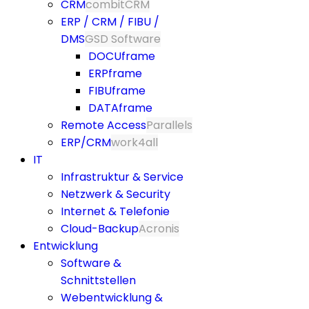
CRM
combitCRM
ERP / CRM / FIBU /
DMS
GSD Software
DOCUframe
ERPframe
FIBUframe
DATAframe
Remote Access
Parallels
ERP/CRM
work4all
IT
Infrastruktur & Service
Netzwerk & Security
Internet & Telefonie
Cloud-Backup
Acronis
Entwicklung
Software &
Schnittstellen
Webentwicklung &